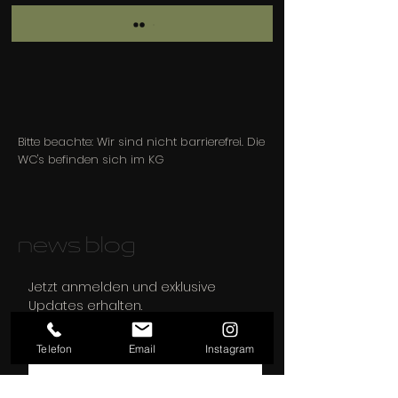
Bitte beachte: Wir sind nicht barrierefrei. Die
WC's befinden sich im KG
news blog
Jetzt anmelden und exklusive
Updates erhalten.
E-Mail-Adresse eingeben
Telefon
Email
Instagram