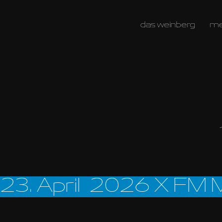
das weinberg
m
23. April  2026 X FM 