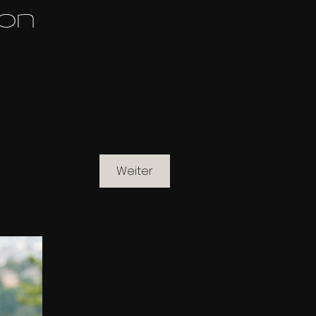
lon
Weiter