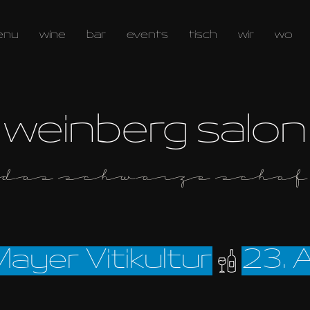
enu
wine
bar
events
tisch
wir
wo
weinberg salon
das schwarze Schaf
Mayer Vitikultur