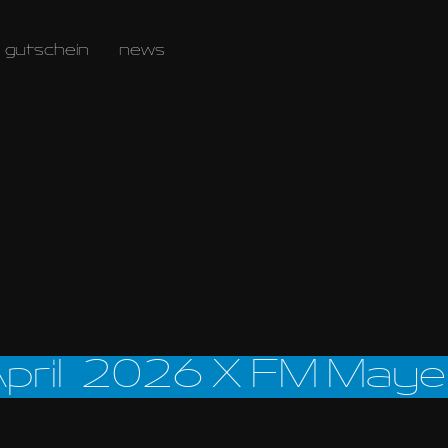
gutschein
news