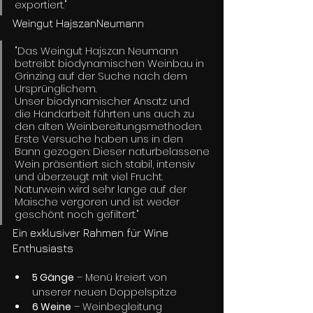
exportiert." 
Weingut HajszanNeumann
"Das Weingut Hajszan Neumann 
betreibt biodynamischen Weinbau in 
Grinzing auf der Suche nach dem 
Ursprünglichem. 
Unser biodynamischer Ansatz und 
die Handarbeit führten uns auch zu 
den alten Weinbereitungsmethoden. 
Erste Versuche haben uns in den 
Bann gezogen: Dieser naturbelassene 
Wein präsentiert sich stabil, intensiv 
und überzeugt mit viel Frucht. 
Naturwein wird sehr lange auf der 
Maische vergoren und ist weder 
geschönt noch gefiltert."
Ein exklusiver Rahmen für Wine 
Enthusiasts
5 Gänge
 – Menü kreiert von 
unserer neuen Doppelspitze
6 Weine
 – Weinbegleitung 