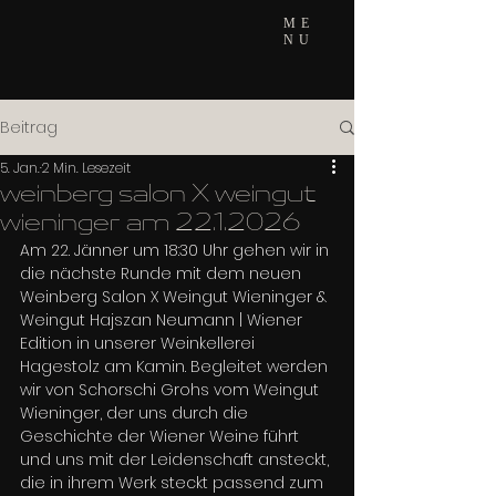
ME
NU
Beitrag
5. Jan.
2 Min. Lesezeit
weinberg salon X weingut
wieninger am 22.1.2026
Am 22. Jänner um 18:30 Uhr gehen wir in 
die nächste Runde mit dem neuen 
Weinberg Salon X Weingut Wieninger & 
Weingut Hajszan Neumann | Wiener 
Edition in unserer Weinkellerei 
Hagestolz am Kamin. Begleitet werden 
wir von Schorschi Grohs vom Weingut 
Wieninger, der uns durch die 
Geschichte der Wiener Weine führt 
und uns mit der Leidenschaft ansteckt, 
die in ihrem Werk steckt passend zum 